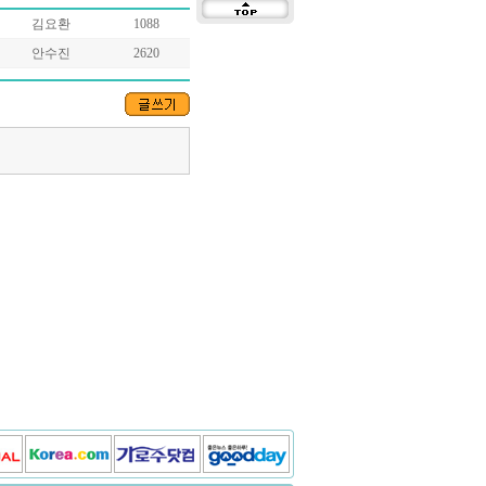
김요환
1088
안수진
2620